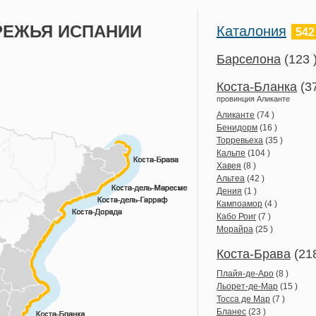
РЕЖЬЯ ИСПАНИИ
Каталония
542
Барселона
(123 
Коста-Бланка
(3
провинция Аликанте
Аликанте
(74 )
Бенидорм
(16 )
Торревьеха
(35 )
Кальпе
(104 )
Хавея
(8 )
Альтеа
(42 )
Дения
(1 )
Кампоамор
(4 )
Кабо Роиг
(7 )
Морайра
(25 )
Коста-Брава
(21
Плайя-де-Аро
(8 )
Льорет-де-Мар
(15 )
Тосса де Мар
(7 )
Бланес
(23 )