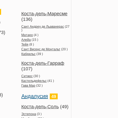
Коста-дель-Маресме
(136)
)
Сант Андреу де Льаванерас
(27
)
73)
Матаро
(4 )
Алейа
(15 )
Тейя
(8 )
Сант Висенс де Монтальт
(20 )
Кабрильс
(39 )
Коста-дель-Гарраф
(107)
Ситжес
(30 )
Кастельдефельс
(41 )
Гава Мар
(32 )
8)
Андалусия
49
Коста-дель-Соль
(49)
Эстепона
(3 )