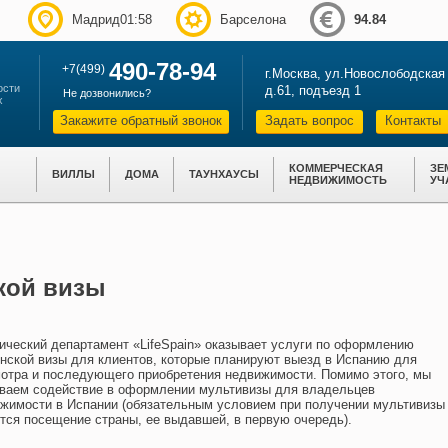
Мадрид01:58
Барселона
94.84
490-78-94
+7(499)
г.Москва, ул.Новослободская
ости
д.61, подъезд 1
Не дозвонились?
х
Закажите обратный звонок
Задать вопрос
Контакты
КОММЕРЧЕСКАЯ
ЗЕ
ВИЛЛЫ
ДОМА
ТАУНХАУСЫ
НЕДВИЖИМОСТЬ
УЧ
кой визы
ческий департамент «LifeSpain» оказывает услуги по оформлению
нской визы для клиентов, которые планируют выезд в Испанию для
отра и последующего приобретения недвижимости. Помимо этого, мы
ваем содействие в оформлении мультивизы для владельцев
жимости в Испании (обязательным условием при получении мультивизы
тся посещение страны, ее выдавшей, в первую очередь).