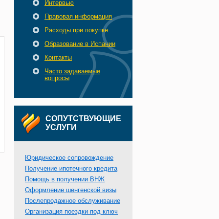
Интервью
Правовая информация
Расходы при покупке
Образование в Испании
Контакты
Часто задаваемые
вопросы
СОПУТСТВУЮЩИЕ
УСЛУГИ
Юридическое сопровождение
Получение ипотечного кредита
Помощь в получении ВНЖ
Оформление шенгенской визы
Послепродажное обслуживание
Организация поездки под ключ