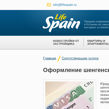
info@lifespain.ru
Продажа недвижим
в Испании на самы
выгодных условиях
НОВОСТРОЙКИ ОТ
КВАРТИРЫ И
ЗАСТРОЙЩИКА
АПАРТАМЕНТЫ
Главная
Сопутствующие услуги
Оформление шенгенс
Юриди
шенге
просм
оказы
недви
являе