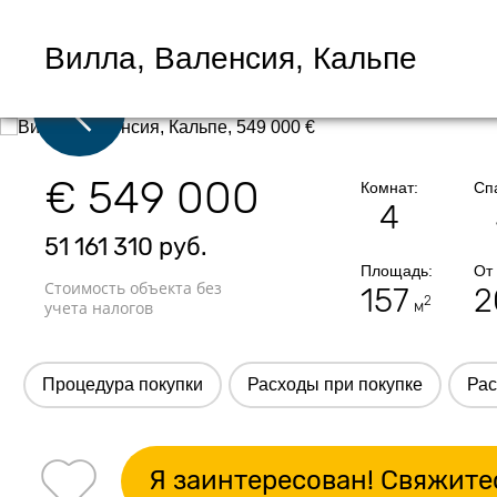
Вилла, Валенсия, Кальпе
€ 549 000
Комнат:
Сп
4
51 161 310
руб.
Площадь:
От
Стоимость объекта без
157
2
2
учета налогов
м
Процедура покупки
Расходы при покупке
Рас
Я заинтересован! Свяжите