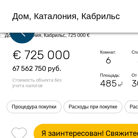
Дом, Каталония, Кабрильс
€ 725 000
Комнат:
Сп
6
67 562 750
руб.
Площадь:
От
Стоимость объекта без
485
3
2
учета налогов
м
Процедура покупки
Расходы при покупке
Рас
Я заинтересован! Свяжите