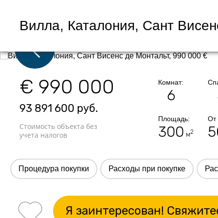
€ 990 000
Комнат:
Сп
6
93 891 600
руб.
Площадь:
От
Стоимость объекта без
300
5
2
учета налогов
м
Процедура покупки
Расходы при покупке
Рас
Я заинтересован! Свяжите