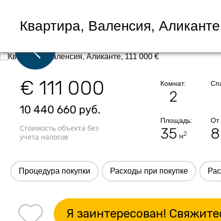
Квартира, Валенсия, Аликанте
€ 111 000
Комнат:
Сп
2
10 440 660
руб.
Площадь:
От
Стоимость объекта без
35
8
2
учета налогов
м
Процедура покупки
Расходы при покупке
Рас
Я заинтересован! Свяжите