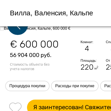
Вилла, Валенсия, Кальпе
€ 600 000
Комнат:
Сп
4
56 904 000
руб.
Площадь:
От
Стоимость объекта без
220
2
2
учета налогов
м
Процедура покупки
Расходы при покупке
Рас
Я заинтересован! Свяжите