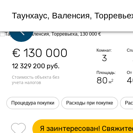
Таунхаус, Валенсия, Торревье
€ 130 000
Комнат:
Сп
3
12 329 200
руб.
Площадь:
От
Стоимость объекта без
80
4
2
учета налогов
м
Процедура покупки
Расходы при покупке
Рас
Я заинтересован! Свяжите