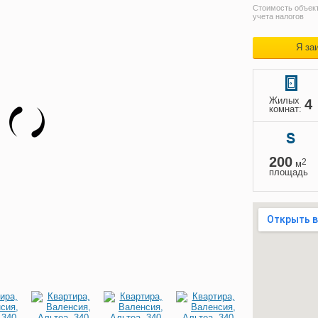
Стоимость объект
учета налогов
Я за
Жилых
4
комнат:
200
2
м
площадь