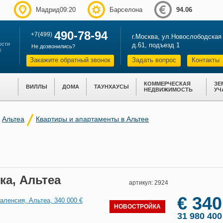
Мадрид09:20
Барселона
94.06
490-78-94
+7(499)
г.Москва, ул.Новослободская
ости
д.61, подъезд 1
Не дозвонились?
х
Закажите обратный звонок
Задать вопрос
Контакты
КОММЕРЧЕСКАЯ
ЗЕ
ВИЛЛЫ
ДОМА
ТАУНХАУСЫ
НЕДВИЖИМОСТЬ
УЧ
Альтеа
Квартиры и апартаменты в Альтее
ка, Альтеа
артикул: 2924
€ 340
НОВОСТРОЙКА
31 980 40