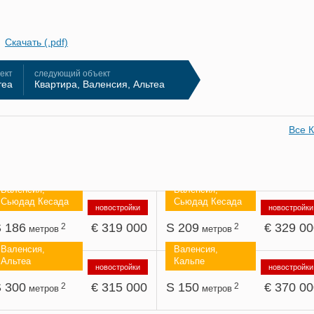
Скачать (.pdf)
ект
следующий объект
теа
Квартира, Валенсия, Альтеа
Все 
Валенсия,
Валенсия,
Сьюдад Кесада
Сьюдад Кесада
новостройки
новостройки
 186
€ 319 000
S 209
€ 329 0
2
2
метров
метров
Валенсия,
Валенсия,
Альтеа
Кальпе
новостройки
новостройки
 300
€ 315 000
S 150
€ 370 0
2
2
метров
метров