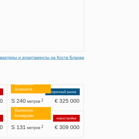
Квартиры и апартаменты на Коста Бланка
Валенсия,
Аликанте
вторичный рынок
00
S 240
€ 325 000
2
метров
Валенсия,
Бенидорм
новостройки
00
S 131
€ 309 000
2
метров