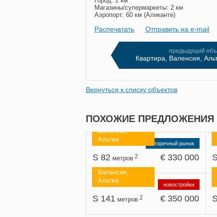
Город: 2 км
Магазины/супермаркеты: 2 км
Аэропорт: 60 км (Аликанте)
Распечатать
Oтправить на e-mail
предыдущий объ
Квартира, Валенсия, Аль
Вернуться к списку объектов
ПОХОЖИЕ ПРЕДЛОЖЕНИЯ
Валенсия,
Альтеа
вторичный рынок
S 82
€ 330 000
S
2
метров
Валенсия,
Альтеа
новостройки
S 141
€ 350 000
S
2
метров