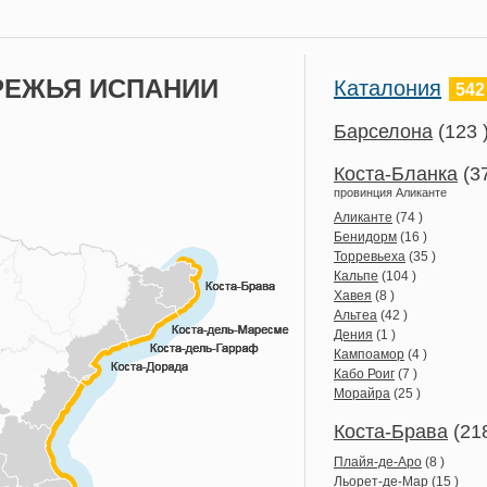
РЕЖЬЯ ИСПАНИИ
Каталония
542
Барселона
(123 
Коста-Бланка
(3
провинция Аликанте
Аликанте
(74 )
Бенидорм
(16 )
Торревьеха
(35 )
Кальпе
(104 )
Хавея
(8 )
Альтеа
(42 )
Дения
(1 )
Кампоамор
(4 )
Кабо Роиг
(7 )
Морайра
(25 )
Коста-Брава
(21
Плайя-де-Аро
(8 )
Льорет-де-Мар
(15 )