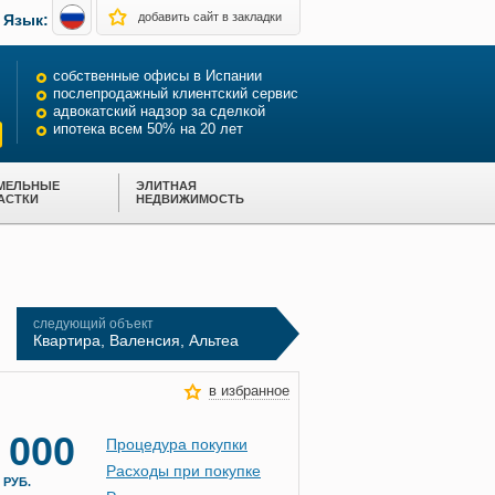
Русский
добавить сайт в закладки
Язык:
English
собственные офисы в Испании
послепродажный клиентский сервис
адвокатский надзор за сделкой
ипотека всем 50% на 20 лет
МЕЛЬНЫЕ
ЭЛИТНАЯ
АСТКИ
НЕДВИЖИМОСТЬ
следующий объект
Квартира, Валенсия, Альтеа
в избранное
 000
Процедура покупки
Расходы при покупке
0
РУБ.