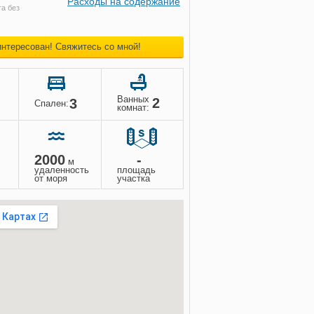
Расходы на содержание
а без
интересован! Свяжитесь со мной!
Ванных
2
3
Спален:
комнат:
2000
-
м
удаленность
площадь
от моря
участка