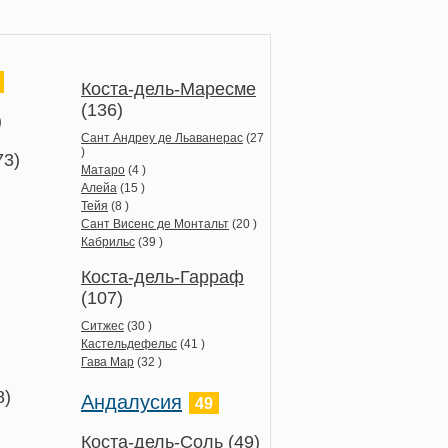
Коста-дель-Маресме
(136)
)
Сант Андреу де Льаванерас
(27
)
73)
Матаро
(4 )
Алейа
(15 )
Тейя
(8 )
Сант Висенс де Монтальт
(20 )
Кабрильс
(39 )
Коста-дель-Гарраф
(107)
Ситжес
(30 )
Кастельдефельс
(41 )
Гава Мар
(32 )
8)
Андалусия
49
Коста-дель-Соль
(49)