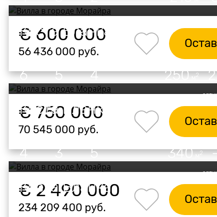
Вилла в городе Морайра
Коста Бланка
€ 600 000
Остав
56 436 000 руб.
Комнат:
Спален:
Ванных:
Площадь:
От
6
5
4
250
2
м
арти
Вилла в городе Морайра
Коста Бланка
€ 750 000
Остав
70 545 000 руб.
Комнат:
Спален:
Ванных:
Площадь:
О
4
3
5
340
2
м
арти
Вилла в городе Морайра
Коста Бланка
€ 2 490 000
Остав
234 209 400 руб.