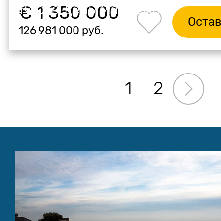
Коста дель Маресме
€ 1 350 000
Остав
126 981 000 руб.
1
2