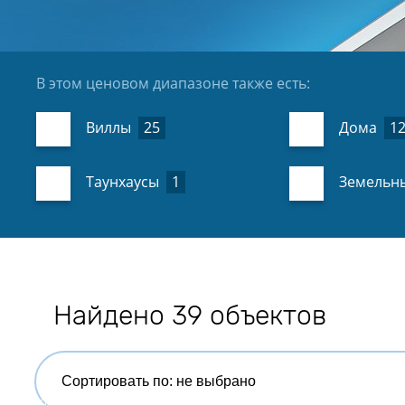
В этом ценовом диапазоне также есть:
Виллы
25
Дома
1
Таунхаусы
1
Земельны
Найдено 39 объектов
Сортировать по: не выбрано
Комнат:
Спален:
Ванных:
Площадь:
От м